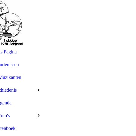
s Pagina
rtenissen
Muzikanten
hiedenis
genda
Foto's
tenboek